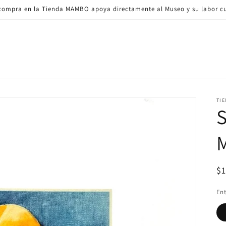
ompra en la Tienda MAMBO apoya directamente al Museo y su labor cu
TI
S
Pr
$
ha
En