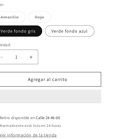
o
no
or
disponible
Variante
Variante
Amarillo
Rojo
agotada
agotada
o
o
no
no
Verde fondo gris
Verde fondo azul
disponible
disponible
ntidad
Reducir
Aumentar
cantidad
cantidad
para
para
Serigrafía
Serigrafía
Agregar al carrito
Ana
Ana
Mercedes
Mercedes
Hoyos
Hoyos
Retiro disponible en
Calle 24 #6-00
Normalmente está listo en 24 horas
Ver información de la tienda