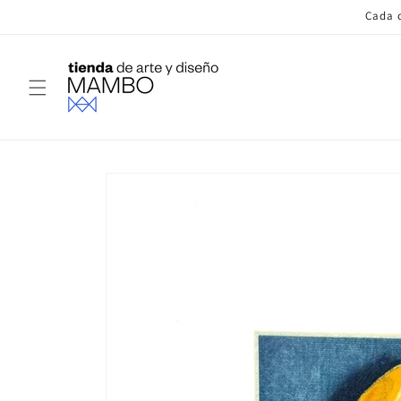
Ir
Cada c
directamente
al contenido
Ir
directamente
a la
información
del producto