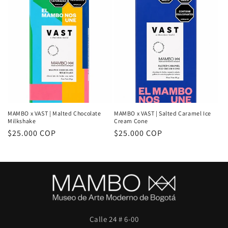
MAMBO x VAST | Malted Chocolate
MAMBO x VAST | Salted Caramel Ice
Milkshake
Cream Cone
Precio
$25.000 COP
Precio
$25.000 COP
habitual
habitual
Calle 24 # 6-00