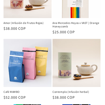
ó
n
:
Amor (Infusión de Frutos Rojos)
Ana Mercedes Hoyos x VAST | Orange
Honeycomb
Precio
$38.000 COP
Precio
$25.000 COP
habitual
habitual
Café MAMBO
Contemplo (Infusión herbal)
Precio
$52.000 COP
Precio
$38.000 COP
habitual
habitual