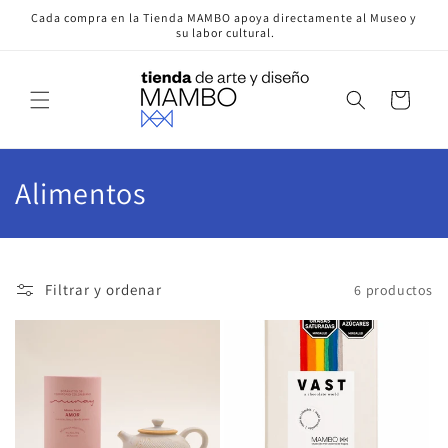
Ir
Cada compra en la Tienda MAMBO apoya directamente al Museo y
directamente
su labor cultural.
al contenido
Carrito
C
Alimentos
o
l
Filtrar y ordenar
6 productos
e
c
c
i