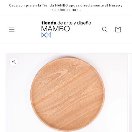
Ir
Cada compra en la Tienda MAMBO apoya directamente al Museo y
directamente
su labor cultural.
al contenido
Carrito
Ir
directamente
a la
información
del producto