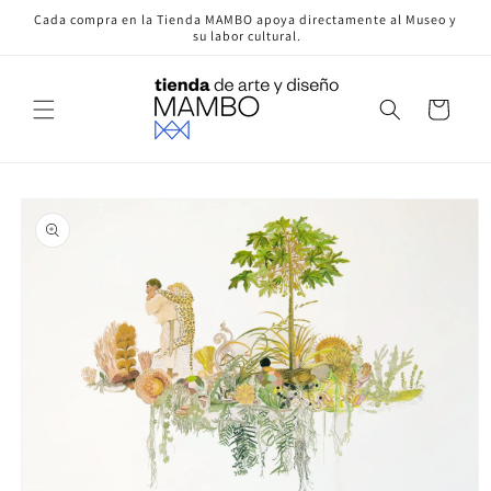
Ir
Cada compra en la Tienda MAMBO apoya directamente al Museo y
directamente
su labor cultural.
al contenido
Carrito
Ir
directamente
a la
información
del producto