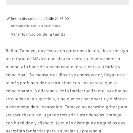
sueños,
sueños,
Rodolfo
Rodolfo
Morales
Morales
Retiro disponible en
Calle 24 #6-00
Normalmente está listo en 24 horas
Ver información de la tienda
Rufino Tamayo, un destacado pintor mexicano, lleva consigo
un retrato de México que abarca tanto su drama como su
humor, y lo hace de una manera que se siente auténtica y
emocional. Su mensaje es directo y conmovedor, llegando a
lo más profundo de nuestra alma con una verdad que es
emocionante. A diferencia de lo intelectualizante, su obra no
se queda en la superficie, sino que nos hace sentir y disfrutar
plenamente de su contenido. Tamayo no necesita gritar para
ser escuchado; en lugar de recurrir a estridencias, trabaja
con humildad y silencio, lo que lo distingue de aquellos que
necesitan fanfarrias para anunciar su presencia.