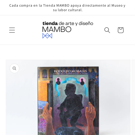
Ir
Cada compra en la Tienda MAMBO apoya directamente al Museo y
directamente
su labor cultural.
al contenido
Carrito
Ir
directamente
a la
información
del producto