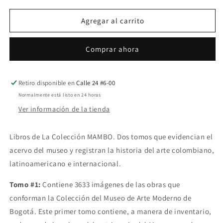
para
para
Libro
Libro
Agregar al carrito
de
de
la
la
Comprar ahora
Colección
Colección
MAMBO.
MAMBO.
Dos
Dos
tomos.
tomos.
Retiro disponible en
Calle 24 #6-00
Normalmente está listo en 24 horas
Ver información de la tienda
Libros de La Colección MAMBO. Dos tomos que evidencian el
acervo del museo y registran la historia del arte colombiano,
latinoamericano e internacional.
Tomo #1:
Contiene 3633 imágenes de las obras que
conforman la Colección del Museo de Arte Moderno de
Bogotá. Este primer tomo contiene, a manera de inventario,