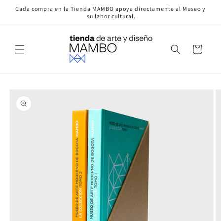
Ir
Cada compra en la Tienda MAMBO apoya directamente al Museo y
directamente
su labor cultural.
al contenido
Carrito
Ir
directamente
a la
información
del producto