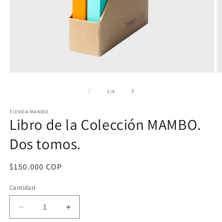
Abrir
Ab
elemento
e
multimedia
m
de
1
/
4
1
2
en
e
TIENDA MAMBO
una
u
Libro de la Colección MAMBO.
ventana
v
modal
m
Dos tomos.
Precio
$150.000 COP
habitual
Cantidad
Reducir
Aumentar
cantidad
cantidad