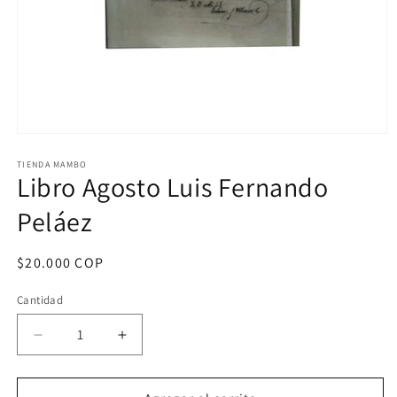
Abrir
elemento
multimedia
TIENDA MAMBO
Libro Agosto Luis Fernando
1
en
una
Peláez
ventana
modal
Precio
$20.000 COP
habitual
Cantidad
Reducir
Aumentar
cantidad
cantidad
para
para