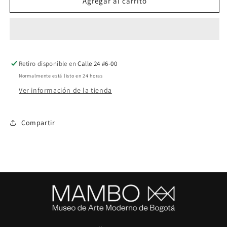
Libro
Libro
Agregar al carrito
Agosto
Agosto
Luis
Luis
Fernando
Fernando
Peláez
Peláez
Retiro disponible en
Calle 24 #6-00
Normalmente está listo en 24 horas
Ver información de la tienda
Compartir