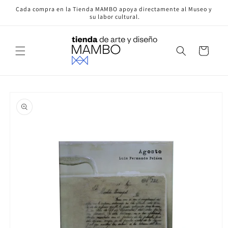
Ir
Cada compra en la Tienda MAMBO apoya directamente al Museo y
directamente
su labor cultural.
al contenido
Carrito
Ir
directamente
a la
información
del producto