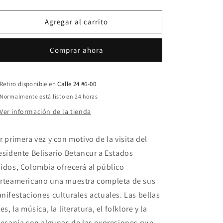
cantidad
cantidad
para
para
Afiche
Afiche
Agregar al carrito
COLOMBIA
COLOMBIA
IN
IN
Comprar ahora
NEW
NEW
YORK
YORK
Retiro disponible en
Calle 24 #6-00
Normalmente está listo en 24 horas
Ver información de la tienda
r primera vez y con motivo de la visita del
esidente Belisario Betancur a Estados
idos, Colombia ofrecerá al público
rteamericano una muestra completa de sus
nifestaciones culturales actuales. Las bellas
tes, la música, la literatura, el folklore y la
tesanía son algunas de las expresiones que