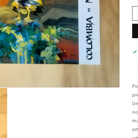
Po
pr
Un
no
ma
ar
ar