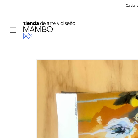
Ir
Cada c
directamente
al contenido
Ir
directamente
a la
información
del producto