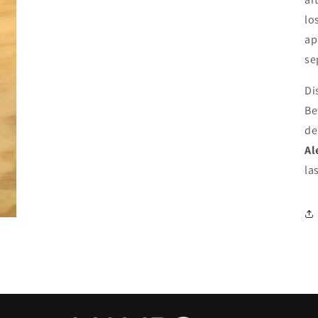
lo
ap
se
Di
Be
de
Al
la