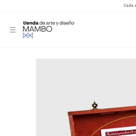
Ir
Cada c
directamente
al contenido
Ir
directamente
a la
información
del producto