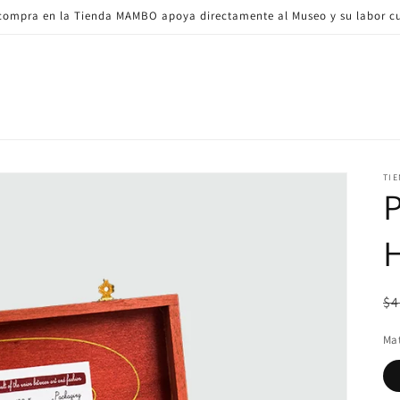
ompra en la Tienda MAMBO apoya directamente al Museo y su labor cu
TI
P
Pr
$4
ha
Mat