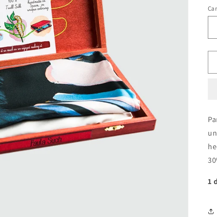
Ca
Pa
un
he
30
1 