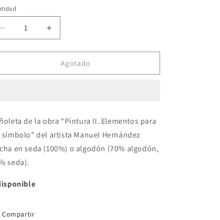
o
no
ntidad
disponible
Reducir
Aumentar
cantidad
cantidad
para
para
Pañoletas
Pañoletas
Agotado
Manuel
Manuel
Hernández
Hernández
ñoleta de la obra “Pintura II. Elementos para
 símbolo” del artista Manuel Hernández
cha en seda (100%) o algodón (70% algodón,
% seda).
disponible
Compartir