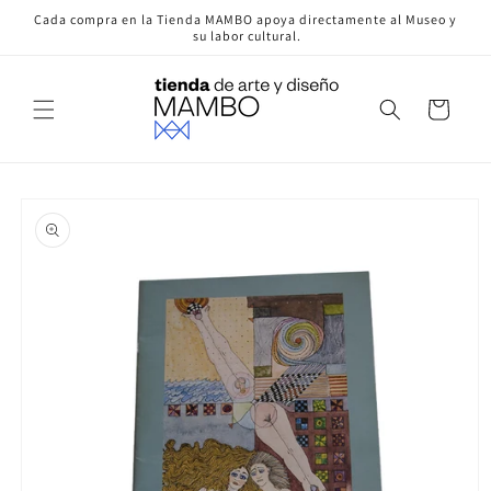
Ir
Cada compra en la Tienda MAMBO apoya directamente al Museo y
directamente
su labor cultural.
al contenido
Carrito
Ir
directamente
a la
información
del producto