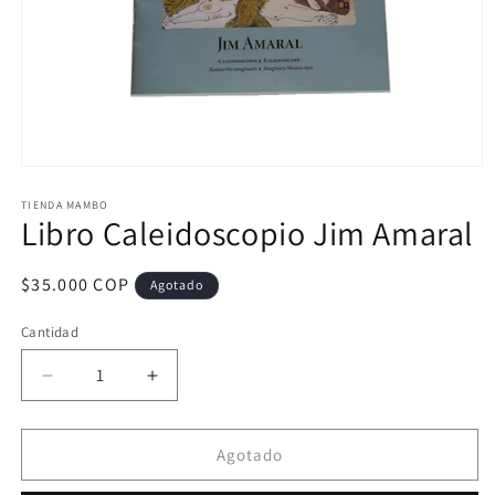
Abrir
elemento
multimedia
TIENDA MAMBO
Libro Caleidoscopio Jim Amaral
1
en
una
ventana
Precio
$35.000 COP
Agotado
modal
habitual
Cantidad
Reducir
Aumentar
cantidad
cantidad
para
para
Libro
Libro
Agotado
Caleidoscopio
Caleidoscopio