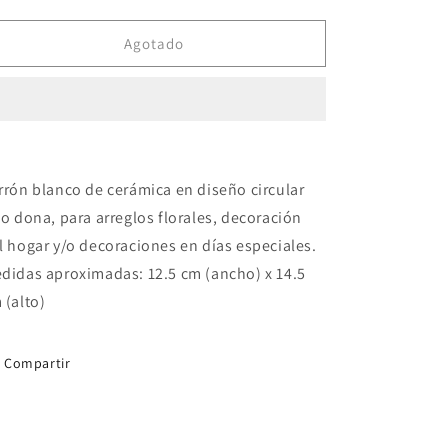
cantidad
cantidad
para
para
Jarrón
Jarrón
Agotado
blanco
blanco
tipo
tipo
dona
dona
rrón blanco de cerámica en diseño circular
po dona, para arreglos florales, decoración
l hogar y/o decoraciones en días especiales.
didas aproximadas: 12.5 cm (ancho) x 14.5
 (alto)
Compartir