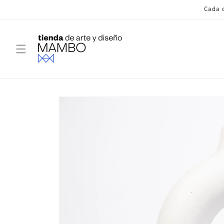
Ir
Cada c
directamente
al contenido
Ir
directamente
a la
información
del producto