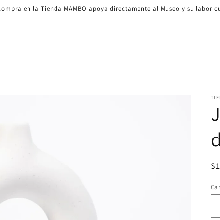
ompra en la Tienda MAMBO apoya directamente al Museo y su labor cu
TI
J
Pr
$
ha
Ca