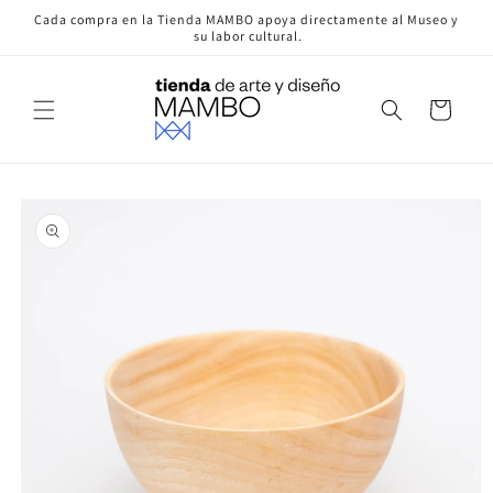
Ir
Cada compra en la Tienda MAMBO apoya directamente al Museo y
directamente
su labor cultural.
al contenido
Carrito
Ir
directamente
a la
información
del producto