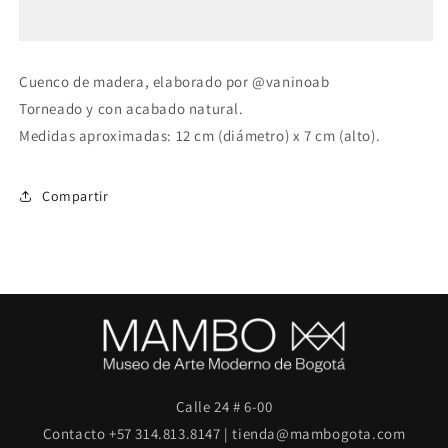
madera
madera
Cuenco de madera, elaborado por @vaninoab
Torneado y con acabado natural.
Medidas aproximadas: 12 cm (diámetro) x 7 cm (alto).
Compartir
Calle 24 # 6-00
Contacto +57 314.813.8147 | tienda@mambogota.com