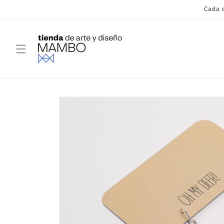
Ir
Cada c
directamente
al contenido
Ir
directamente
a la
información
del producto