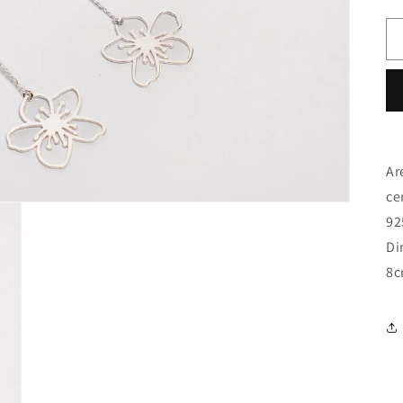
Ar
ce
92
Di
8c