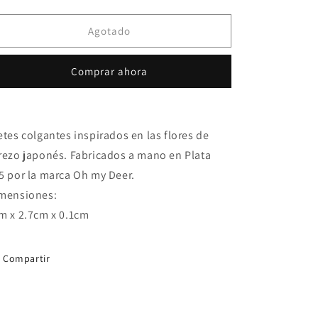
cantidad
cantidad
para
para
Colgantes
Colgantes
Agotado
Cherry
Cherry
Blossom
Blossom
Comprar ahora
etes colgantes inspirados en las flores de
rezo japonés. Fabricados a mano en Plata
5 por la marca Oh my Deer.
mensiones:
m x 2.7cm x 0.1cm
Compartir