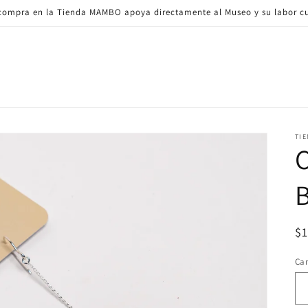
ompra en la Tienda MAMBO apoya directamente al Museo y su labor cu
TI
C
Pr
$
ha
Ca