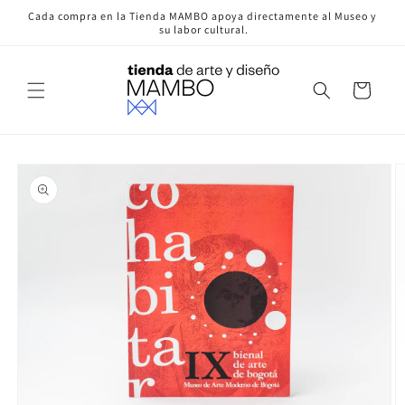
Ir
Cada compra en la Tienda MAMBO apoya directamente al Museo y
directamente
su labor cultural.
al contenido
Carrito
Ir
directamente
a la
información
del producto